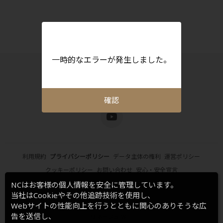
一時的なエラーが発生しました。
日本語 - 日本
確認
利用規約
プライバシーポリシー
データ主体の権利
運営ポリシー
クッキーポリシー
お問い合わせ
安心・安全宣言
コミュニティポリシー
NCサービス同意
NCはお客様の個人情報を安全に管理しています。
当社はCookieやその他追跡技術を使用し、
Webサイトの性能向上を行うとともに関心のありそうな広
告を送信し、
タイトル
リネージュ W